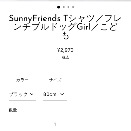
SunnyFriends Tシャツ／フレ
ンチブルドッグGirl／こど
も
¥2,970
通
税込
常
価
格
カラー
サイズ
数量