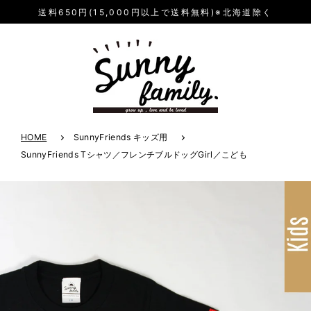
送料650円(15,000円以上で送料無料)※北海道除く
HOME
SunnyFriends キッズ用
SunnyFriends Tシャツ／フレンチブルドッグGirl／こども