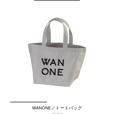
替
え
WANONE／トートバッグ