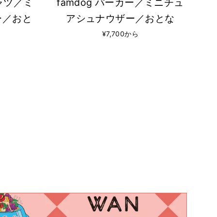
シャツ／ミ
famdog パーカー／ミニチュ
ー／おと
アシュナウザー／おとな
¥7,700から