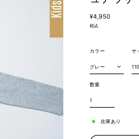
¥4,950
通
税込
常
価
格
カラー
サ
数量
在庫あり