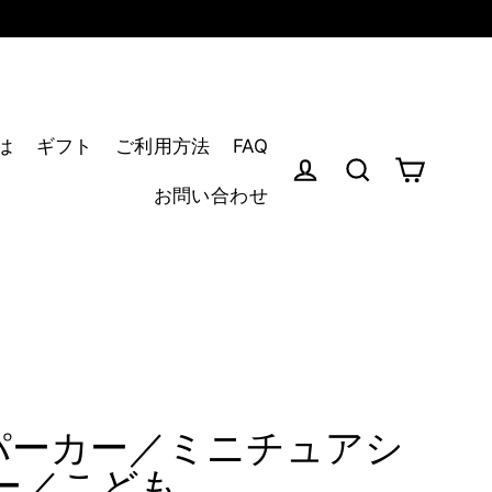
とは
ギフト
ご利用方法
FAQ
Cart
お問い合わせ
ログイン
ショップ内を検
g パーカー／ミニチュアシ
ー／こども