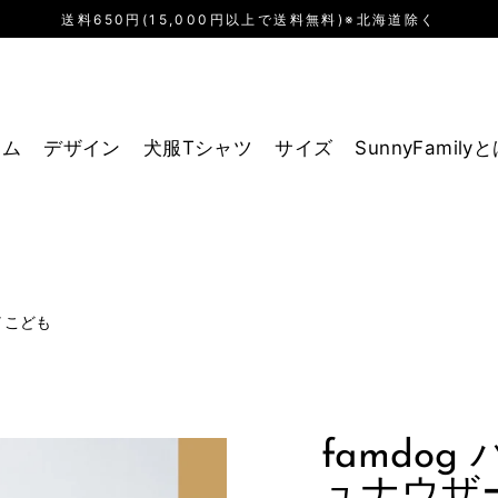
送料650円(15,000円以上で送料無料)※北海道除く
テム
デザイン
犬服Tシャツ
サイズ
SunnyFamily
／こども
famdo
ュナウザ