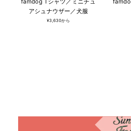
famdog Tシャツ／ミニチュ
fam
アシュナウザー／犬服
¥3,630から