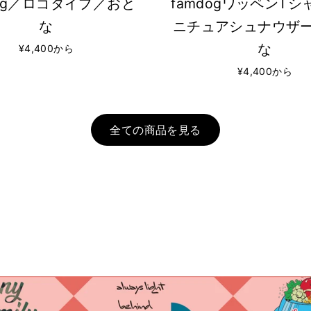
dog／ロゴタイプ／おと
famdogワッペンT
な
ニチュアシュナウザ
な
¥4,400から
¥4,400から
全ての商品を見る