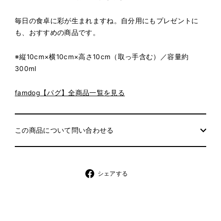
毎日の食卓に彩が生まれますね。自分用にもプレゼントに
も、おすすめの商品です。
※縦10cm×横10cm×高さ10cm（取っ手含む）／容量
約
300ml
famdog【パグ】全商品一覧を見る
この商品について問い合わせる
シ
シェアする
ェ
ア
す
る