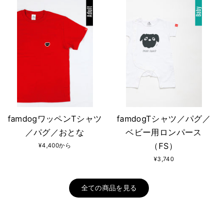
famdogワッペンTシャツ
famdogTシャツ／パグ／
／パグ／おとな
ベビー用ロンパース
（FS）
¥4,400から
¥3,740
全ての商品を見る