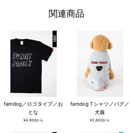
関連商品
famdog／ロゴタイプ／お
famdog Tシャツ／パグ／
とな
犬服
¥4,400から
¥3,630から