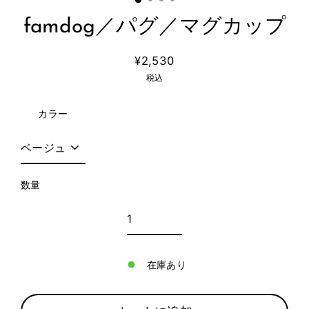
famdog／パグ／マグカップ
¥2,530
通
税込
常
価
カラー
格
数量
在庫あり