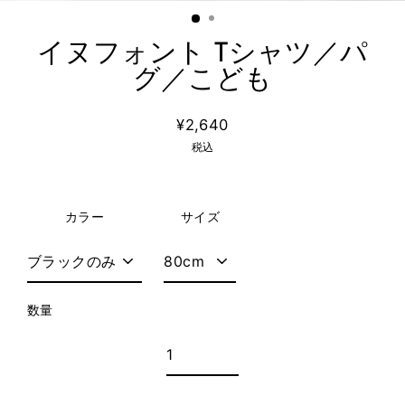
イヌフォント Tシャツ／パ
グ／こども
¥2,640
通
税込
常
価
格
カラー
サイズ
数量